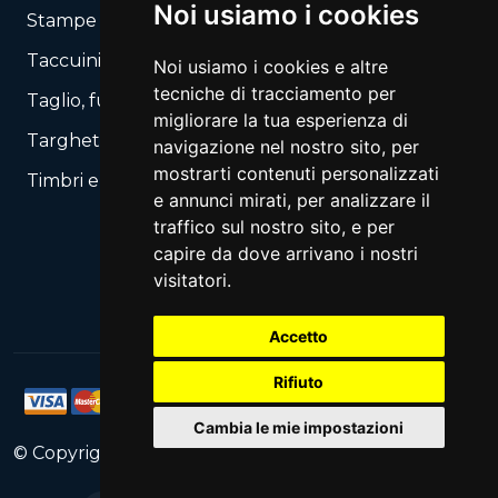
Noi usiamo i cookies
Stampe autocopianti
Taccuini / Blocchi
Noi usiamo i cookies e altre
tecniche di tracciamento per
Taglio, fustellatura secondo il tuo layout
migliorare la tua esperienza di
Targhette, Segnali
navigazione nel nostro sito, per
mostrarti contenuti personalizzati
Timbri e Automati
e annunci mirati, per analizzare il
traffico sul nostro sito, e per
capire da dove arrivano i nostri
visitatori.
Accetto
Rifiuto
Cambia le mie impostazioni
© Copyright
2026
PrintNet
All Rights Reserved.