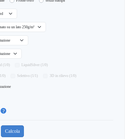
ale
Fronte-retro
senza stampa
d (1/0)
LiquidSilver (1/0)
1/0)
Selettivo (1/1)
3D in rilievo (1/0)
zzazione