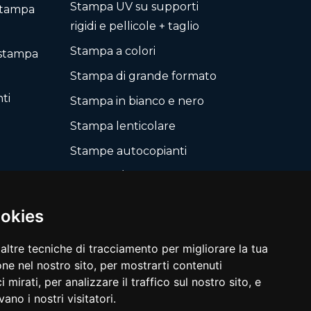
Stampa UV su supporti
 stampa
rigidi e pellicole + taglio
Stampa a colori
 stampa
Stampa di grande formato
nti
Stampa in bianco e nero
Stampa lenticolare
Stampe autocopianti
Taccuini / Blocchi
Taglio, fustellatura
ookies
secondo il tuo layout
Targhette, Segnali
altre tecniche di tracciamento per migliorare la tua
ne nel nostro sito, per mostrarti contenuti
Timbri e Automati
 mirati, per analizzare il traffico sul nostro sito, e
ano i nostri visitatori.