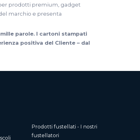
i per prodotti premium, gadget
e del marchio e presenta
mille parole. I cartoni stampati
rienza positiva del Cliente – dal
Prodotti fustellati - I nostri
fustellatori
scoli