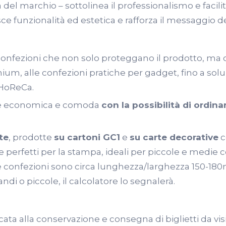
 del marchio – sottolinea il professionalismo e facil
sce funzionalità ed estetica e rafforza il messaggio d
onfezioni che non solo proteggano il prodotto, ma
um, alle confezioni pratiche per gadget, fino a soluz
 HoReCa.
ne economica e comoda
con la possibilità di ordina
te
, prodotte
su cartoni GC1
e
su carte decorative
c
i e perfetti per la stampa, ideali per piccole e medie 
 confezioni sono circa lunghezza/larghezza 150-18
di o piccole, il calcolatore lo segnalerà.
dicata alla conservazione e consegna di biglietti da vi