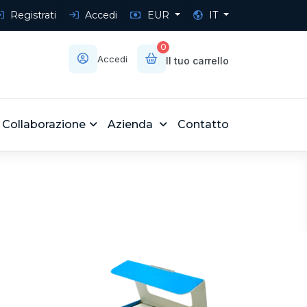
Registrati
Accedi
EUR
IT
0
Accedi
Il tuo carrello
Collaborazione
Azienda
Contatto