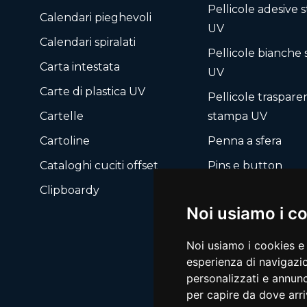
Pellicole adesive
Calendari pieghevoli
UV
Calendari spiralati
Pellicole bianche
Carta intestata
UV
Carte di plastica UV
Pellicole traspare
Cartelle
stampa UV
Cartoline
Penna a sfera
Cataloghi cuciti offset
Pins e button
Clipboardy
Portachiavi
Noi usiamo i c
Noi usiamo i cookies e 
esperienza di navigazio
personalizzati e annunci
per capire da dove arriv