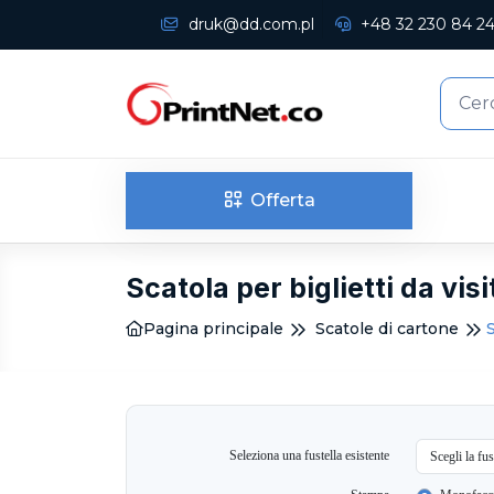
druk@dd.com.pl
+48 32 230 84 2
Offerta
Scatola per biglietti da visi
Pagina principale
Scatole di cartone
S
Seleziona una fustella esistente