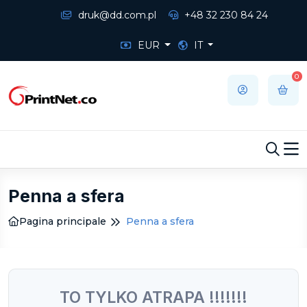
druk@dd.com.pl
+48 32 230 84 24
EUR
IT
0
Penna a sfera
Pagina principale
Penna a sfera
TO TYLKO ATRAPA !!!!!!!