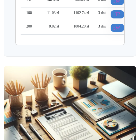
+
100
11.03 zł
1102.74 zł
3 dni
+
200
9.02 zł
1804.20 zł
3 dni
+