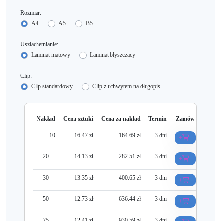
Rozmiar:
A4
A5
B5
Uszlachetnianie:
Laminat matowy
Laminat błyszczący
Clip:
Clip standardowy
Clip z uchwytem na długopis
Nakład
Cena sztuki
Cena za nakład
Termin
Zamów
10
16.47 zł
164.69 zł
3 dni
+
20
14.13 zł
282.51 zł
3 dni
+
30
13.35 zł
400.65 zł
3 dni
+
50
12.73 zł
636.44 zł
3 dni
+
75
12.41 zł
930.59 zł
3 dni