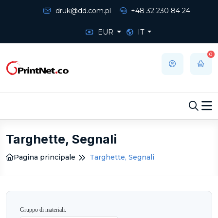
druk@dd.com.pl
+48 32 230 84 24
EUR
IT
0
Targhette, Segnali
Pagina principale
Targhette, Segnali
Gruppo di materiali: