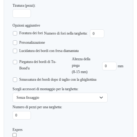
Tiratura (pezzi):
Opzioni aggiuntive
Foratura dei fori
Numero di fori nella targhetta:
Personalizzazione
Lucidatura dei bordi con fresa diamantata
Altezza della
Piegatura dei bordi di Tu-
piega
mm
Bond'u
(8-15 mm)
Smussatura dei bordi dopo il taglio con la ghigliottina
Scegli accessori di montaggio per la targhetta:
Numero di pezzi per una targhetta:
Expres