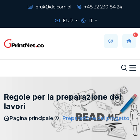
druk@dd.com.pl
+48 32 230 84 24
EUR
IT
0
Regole per la preparazione dei
lavori
Pagina principale
Preparazione del progetto